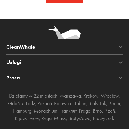
CleanWhale
Usługi
Praca
Działamy w 22 miastach:
Warszawa
,
Kraków
,
Wrocław
,
Gdańsk
,
Łódź
,
Poznań
,
Katowice
,
Lublin
,
Białystok
,
Berlin
,
Hamburg
,
Monachium
,
Frankfurt
,
Praga
,
Brno
,
Plzeň
,
Kijów
,
Lwów
,
Ryga
,
Mińsk
,
Bratysława
,
Nowy Jork