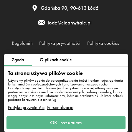
Gdańska 90, 90-613 Łódź
lodz@cleanwhale.pl
Regulamin
Polityka prywatności
Polityka cookies
Zgoda
O plikach cookie
Clean Whale Sp. z o.o., KRS 0000868230, NIP: 6751738063,
REGON: 38745511400000
Ta strona używa plików cookie
Gdańska 90, 90-613 Łódź
Używamy plików cookie do personalizowania treści i reklam, udostępniania
funkcji mediów społecznościowych i analizowania naszego ruchu.
Udostępniamy również informacje o korzystaniu z naszej witryny naszym
partnerom w zakresie mediów społecznościowych, reklamy i analizy, którzy
mogą łączyć je z innymi informacjami, które im przekazałeś lub które zebrali
podczas korzystania z ich usług
Polityka prywatności
Personalizacja
Napisz do nas
OK, rozumiem